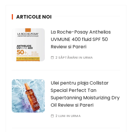
c
h
ARTICOLE NOI
f
o
La Roche-Posay Anthelios
r
UVMUNE 400 fluid SPF 50
:
Review si Pareri
2 SĂPTĂMÂNI IN URMA
Ulei pentru plaja Collistar
Special Perfect Tan
Supertanning Moisturizing Dry
Oil Review si Pareri
2 LUNI IN URMA