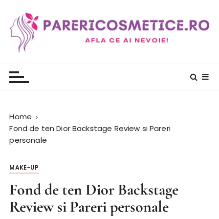
S
k
i
p
t
PareriCosmetice.ro
Review si Pareri despre cosmetice
o
c
o
n
t
Home
e
Fond de ten Dior Backstage Review si Pareri
n
personale
t
MAKE-UP
Fond de ten Dior Backstage
Review si Pareri personale