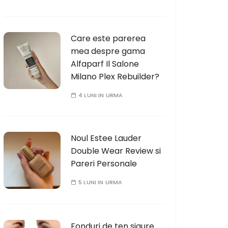
Care este parerea
mea despre gama
Alfaparf Il Salone
Milano Plex Rebuilder?
4 LUNI IN URMA
Noul Estee Lauder
Double Wear Review si
Pareri Personale
5 LUNI IN URMA
Fonduri de ten sigure