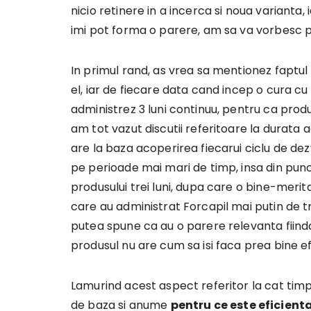
nicio retinere in a incerca si noua varianta, 
imi pot forma o parere, am sa va vorbesc p
In primul rand, as vrea sa mentionez faptul 
el, iar de fiecare data cand incep o cura cu F
administrez 3 luni continuu, pentru ca produs
am tot vazut discutii referitoare la durata a
are la baza acoperirea fiecarui ciclu de dezv
pe perioade mai mari de timp, insa din pun
produsului trei luni, dupa care o bine-meri
care au administrat Forcapil mai putin de t
putea spune ca au o parere relevanta fiind
produsul nu are cum sa isi faca prea bine ef
Lamurind acest aspect referitor la cat timp
de baza si anume
pentru ce este eficient