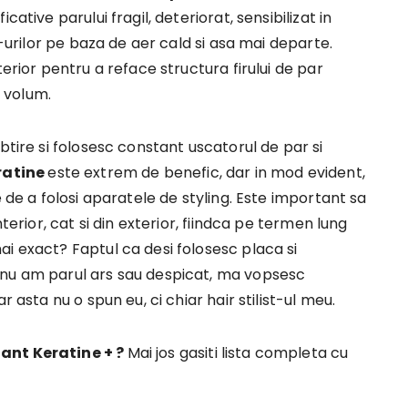
ative parului fragil, deteriorat, sensibilizat in
e-urilor pe baza de aer cald si asa mai departe.
terior pentru a reface structura firului de par
t volum.
btire si folosesc constant uscatorul de par si
eratine
este extrem de benefic, dar in mod evident,
e de a folosi aparatele de styling. Este important sa
terior, cat si din exterior, fiindca pe termen lung
i exact? Faptul ca desi folosesc placa si
 nu am parul ars sau despicat, ma vopsesc
 asta nu o spun eu, ci chiar hair stilist-ul meu.
iant Keratine + ?
Mai jos gasiti lista completa cu