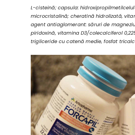
L-cisteină; capsula: hidroxipropilmetilcel
microcristalină; cheratină hidrolizată, vi
agent antiaglomerant: săruri de magneziu a
piridoxină, vitamina D3/colecalciferol 0
trigliceride cu catenă medie, fosfat trical