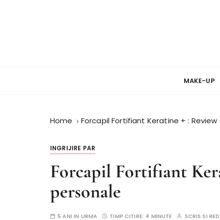
S
k
i
p
t
Review si Pareri despre cosmetice
PareriCosmetice
o
c
MAKE-UP
o
n
t
Home
Forcapil Fortifiant Keratine + : Review
e
n
INGRIJIRE PAR
t
Forcapil Fortifiant Ker
personale
5 ANI IN URMA
TIMP CITIRE:
4 MINUTE
SCRIS SI R