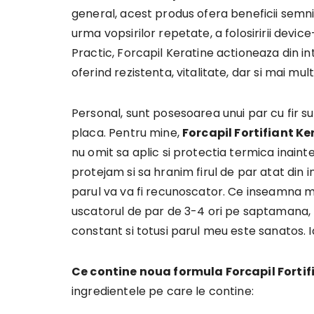
general, acest produs ofera beneficii semnific
urma vopsirilor repetate, a folosiririi devic
Practic, Forcapil Keratine actioneaza din in
oferind rezistenta, vitalitate, dar si mai mul
Personal, sunt posesoarea unui par cu fir su
placa. Pentru mine,
Forcapil Fortifiant K
nu omit sa aplic si protectia termica inaint
protejam si sa hranim firul de par atat din in
parul va va fi recunoscator. Ce inseamna ma
uscatorul de par de 3-4 ori pe saptamana,
constant si totusi parul meu este sanatos. Iar
Ce contine noua formula Forcapil Fortif
ingredientele pe care le contine: