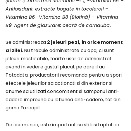
șofran (Carthamus tinctorius ¬L.), -Vitamina B5 –
Antioxidant: extracte bogate în tocoferoli –
Vitamina B6 -Vitamina B8 (Biotină) – Vitamina
B9. Agent de glazurare: ceară de carnauba.
Se administreaza
2 jeleuri pe zi, in orice moment
al zilei.
Nu trebuie administrate cu apa, ci sunt
jeleuri masticabile, foarte usor de administrat
avand in vedere gustul placut pe care il au.
Totodata, producatorii recomanda pentru a spori
efectele jeleurilor sa actionati si din exterior si
anume sa utilizati concomitent si samponul anti-
cadere impreuna cu lotiunea anti-cadere, tot din
gama Forcapil.
De asemenea, este important sa stiti si faptul ca