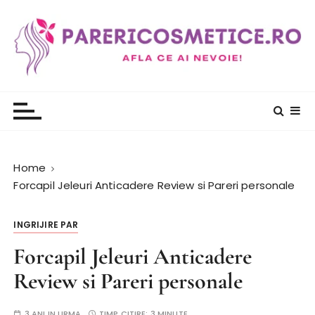
S
k
i
p
t
PareriCosmetice.ro
Review si Pareri despre cosmetice
o
c
o
n
t
Home
e
Forcapil Jeleuri Anticadere Review si Pareri personale
n
t
INGRIJIRE PAR
Forcapil Jeleuri Anticadere
Review si Pareri personale
3 ANI IN URMA
TIMP CITIRE:
3 MINUTE