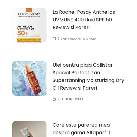
o
La Roche-Posay Anthelios
r
UVMUNE 400 fluid SPF 50
:
Review si Pareri
2 SĂPTĂMÂNI IN URMA
Ulei pentru plaja Collistar
Special Perfect Tan
Supertanning Moisturizing Dry
Oil Review si Pareri
2 LUNI IN URMA
Care este parerea mea
despre gama Alfaparf Il