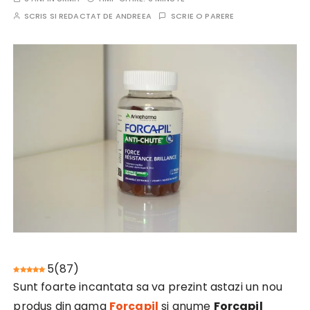
SCRIS SI REDACTAT DE
ANDREEA
SCRIE O PARERE
5
(
87
)
Sunt foarte incantata sa va prezint astazi un nou
produs din gama
Forcapil
si anume
Forcapil