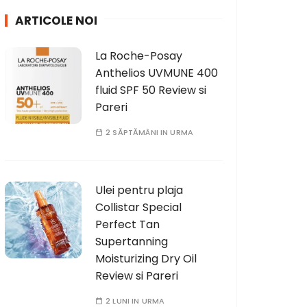
h
ARTICOLE NOI
f
o
La Roche-Posay
r
Anthelios UVMUNE 400
:
fluid SPF 50 Review si
Pareri
2 SĂPTĂMÂNI IN URMA
Ulei pentru plaja
Collistar Special
Perfect Tan
Supertanning
Moisturizing Dry Oil
Review si Pareri
2 LUNI IN URMA