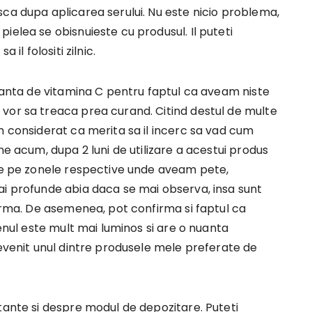
ca dupa aplicarea serului. Nu este nicio problema,
ielea se obisnuieste cu produsul. Il puteti
 il folositi zilnic.
rianta de vitamina C pentru faptul ca aveam niste
vor sa treaca prea curand. Citind destul de multe
m considerat ca merita sa il incerc sa vad cum
ne acum, dupa 2 luni de utilizare a acestui produs
ine pe zonele respective unde aveam pete,
i profunde abia daca se mai observa, insa sunt
 urma. De asemenea, pot confirma si faptul ca
tenul este mult mai luminos si are o nuanta
devenit unul dintre produsele mele preferate de
tante si despre modul de depozitare. Puteti