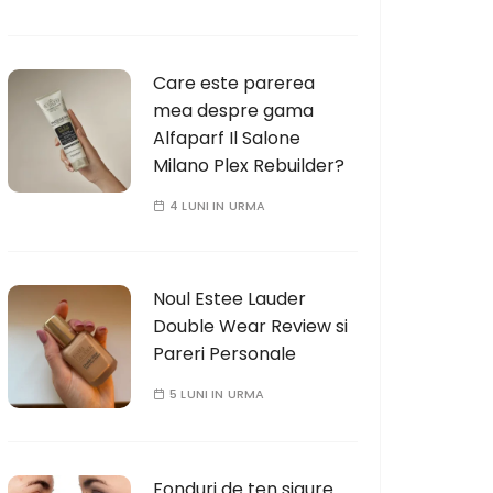
Care este parerea
mea despre gama
Alfaparf Il Salone
Milano Plex Rebuilder?
4 LUNI IN URMA
Noul Estee Lauder
Double Wear Review si
Pareri Personale
5 LUNI IN URMA
Fonduri de ten sigure