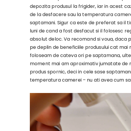
depozita produsul la frigider, iar in acest caz
de la desfacere sau la temperatura camerei
saptamani. Sigur ca este de preferat sa il tin
luni de cand a fost desfacut si il folosesc 
absolut deloc. Va recomand si voua, daca pu
pe deplin de beneficiile produsului cat mai
foloseam de cateva ori pe saptamana, ulterio
moment mai am aproximativ jumatate de rec
produs spornic, deci in cele sase saptamani
temperatura camerei – nu ati avea cum sa 