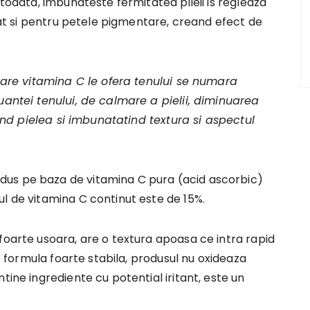
otodata, imbunateste fermitatea pileii is regleaza
izat si pentru petele pigmentare, creand efect de
 care vitamina C le ofera tenului se numara
uantei tenului, de calmare a pielii, diminuarea
almnd pielea si imbunatatind textura si aspectul
dus pe baza de vitamina C pura (acid ascorbic)
l de vitamina C continut este de 15%.
foarte usoara, are o textura apoasa ce intra rapid
 o formula foarte stabila, produsul nu oxideaza
tine ingrediente cu potential iritant, este un