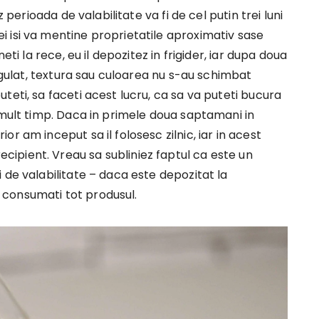
 perioada de valabilitate va fi de cel putin trei luni
 isi va mentine proprietatile aproximativ sase
eti la rece, eu il depozitez in frigider, iar dupa doua
regulat, textura sau culoarea nu s-au schimbat
teti, sa faceti acest lucru, ca sa va puteti bucura
 mult timp. Daca in primele doua saptamani in
r am inceput sa il folosesc zilnic, iar in acest
ipient. Vreau sa subliniez faptul ca este un
 de valabilitate – daca este depozitat la
consumati tot produsul.