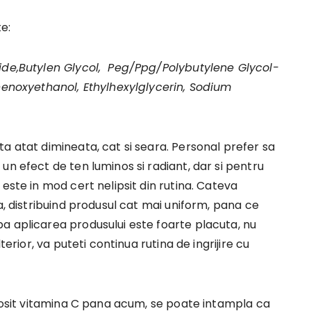
te:
bide,Butylen Glycol, Peg/Ppg/Polybutylene Glycol-
Phenoxyethanol, Ethylhexylglycerin, Sodium
a atat dimineata, cat si seara. Personal prefer sa
un efect de ten luminos si radiant, dar si pentru
este in mod cert nelipsit din rutina. Cateva
a, distribuind produsul cat mai uniform, pana ce
a aplicarea produsului este foarte placuta, nu
terior, va puteti continua rutina de ingrijire cu
olosit vitamina C pana acum, se poate intampla ca