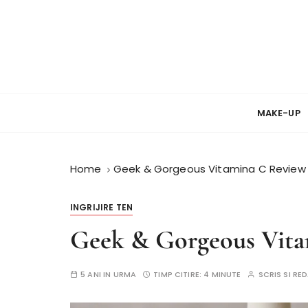
S
k
i
p
t
Review si Pareri despre cosmetice
PareriCosmetice
o
c
MAKE-UP
o
n
t
Home
Geek & Gorgeous Vitamina C Review s
e
n
INGRIJIRE TEN
t
Geek & Gorgeous Vitam
5 ANI IN URMA
TIMP CITIRE:
4 MINUTE
SCRIS SI R