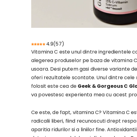
4.9
(
57
)
Vitamina C este unul dintre ingredientele car
alegerea produselor pe baza de vitamina C 
usoara. Desi putem gasi diverse variante d
oferi rezultatele scontate. Unul dintre ce
folosit este cea de
Geek & Gorgeous C G
va povestesc experienta mea cu acest pro
Ce este, de fapt, vitamina C? Vitamina C es
radicalii liberi, fiind recunoscuti drept re
aparitia ridurilor si a liniilor fine. Antioxid