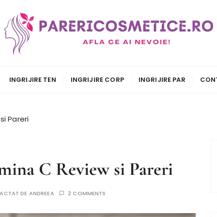
.ro
INGRIJIRE TEN
INGRIJIRE CORP
INGRIJIRE PAR
CON
i Pareri
ina C Review si Pareri
EDACTAT DE
ANDREEA
2 COMMENTS