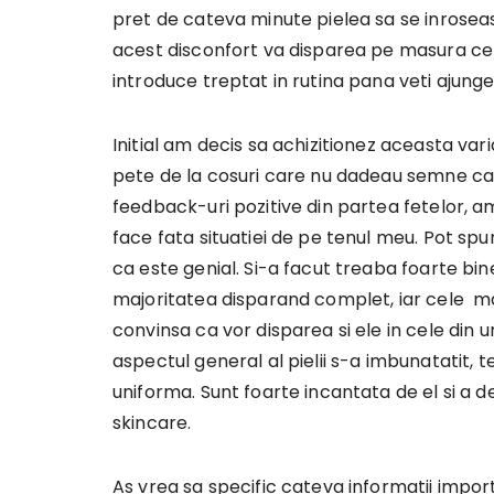
pret de cateva minute pielea sa se inroseas
acest disconfort va disparea pe masura ce p
introduce treptat in rutina pana veti ajunge sa
Initial am decis sa achizitionez aceasta va
pete de la cosuri care nu dadeau semne ca 
feedback-uri pozitive din partea fetelor, a
face fata situatiei de pe tenul meu. Pot spu
ca este genial. Si-a facut treaba foarte b
majoritatea disparand complet, iar cele ma
convinsa ca vor disparea si ele in cele din
aspectul general al pielii s-a imbunatatit, 
uniforma. Sunt foarte incantata de el si a 
skincare.
As vrea sa specific cateva informatii impor