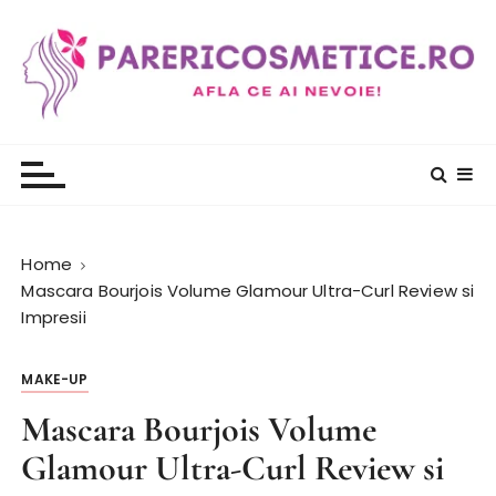
S
k
i
p
t
PareriCosmetice.ro
Review si Pareri despre cosmetice
o
c
o
n
t
Home
e
Mascara Bourjois Volume Glamour Ultra-Curl Review si
n
Impresii
t
MAKE-UP
Mascara Bourjois Volume
Glamour Ultra-Curl Review si