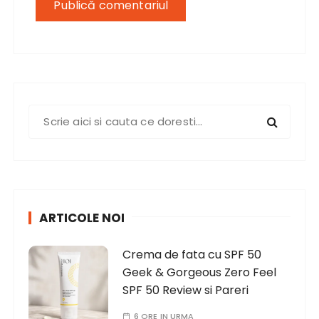
S
e
a
r
c
h
ARTICOLE NOI
f
o
Crema de fata cu SPF 50
r
Geek & Gorgeous Zero Feel
:
SPF 50 Review si Pareri
6 ORE IN URMA