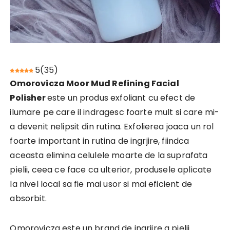
5
(
35
)
Omorovicza Moor Mud Refining Facial
Polisher
este un produs exfoliant cu efect de
ilumare pe care il indragesc foarte mult si care mi-
a devenit nelipsit din rutina. Exfolierea joaca un rol
foarte important in rutina de ingrjire, fiindca
aceasta elimina celulele moarte de la suprafata
pielii, ceea ce face ca ulterior, produsele aplicate
la nivel local sa fie mai usor si mai eficient de
absorbit.
Omorovicza este un brand de ingrjire a pielii