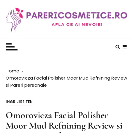
S
k
i
p
t
PareriCosmetice.ro
Review si Pareri despre cosmetice
o
c
o
n
t
Home
e
Omorovicza Facial Polisher Moor Mud Refnining Review
n
si Pareri personale
t
INGRIJIRE TEN
Omorovicza Facial Polisher
Moor Mud Refnining Review si