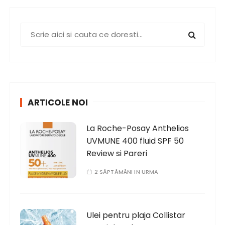
S
e
a
r
c
h
ARTICOLE NOI
f
o
La Roche-Posay Anthelios
r
UVMUNE 400 fluid SPF 50
:
Review si Pareri
2 SĂPTĂMÂNI IN URMA
Ulei pentru plaja Collistar