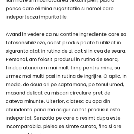
iluminare si imbunatatirea texturii pielii, piatra
ponce care elimina rugozitatile si namol care
indeparteaza impuritatile.
Avand in vedere ca nu contine ingrediente care sa
fotosensibilizeze, acest produs poate fi utilizat in
siguranta atat in rutina de zi, cat si in cea de seara.
Personal, am folosit produsul in rutina de seara,
fiindca atunci am mai mult timp pentru mine, sa
urmez mai multi pasi in rutina de ingrijire. O aplic, in
medie, de doua ori pe saptamana, pe tenul umed,
masand delicat cu miscari circulare pret de
cateva minunte. Ulterior, clatesc cu apa din
abundenta pana ma asigur ca tot produsul este
indepartat. Senzatia pe care o resimt dupa este
incomparabila, pielea se simte curata, fina si are