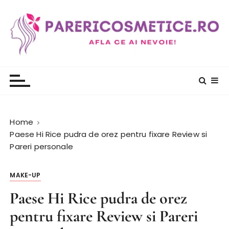
S
k
i
p
t
PareriCosmetice.ro
Review si Pareri despre cosmetice
o
c
o
n
t
Home
e
Paese Hi Rice pudra de orez pentru fixare Review si
n
Pareri personale
t
MAKE-UP
Paese Hi Rice pudra de orez
pentru fixare Review si Pareri