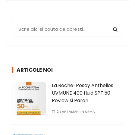
S
e
a
r
c
h
ARTICOLE NOI
f
o
La Roche-Posay Anthelios
r
UVMUNE 400 fluid SPF 50
:
Review si Pareri
2 SĂPTĂMÂNI IN URMA