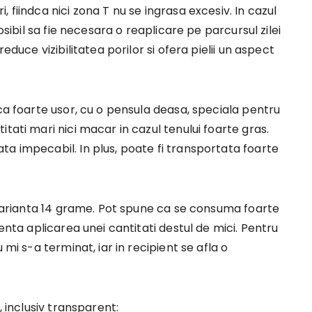
 fiindca nici zona T nu se ingrasa excesiv. In cazul
osibil sa fie necesara o reaplicare pe parcursul zilei
educe vizibilitatea porilor si ofera pielii un aspect
ica foarte usor, cu o pensula deasa, speciala pentru
tati mari nici macar in cazul tenului foarte gras.
a impecabil. In plus, poate fi transportata foarte
n varianta 14 grame. Pot spune ca se consuma foarte
enta aplicarea unei cantitati destul de mici. Pentru
 mi s-a terminat, iar in recipient se afla o
, inclusiv transparent: