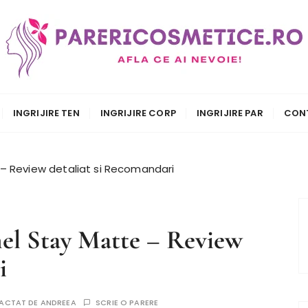
.ro
INGRIJIRE TEN
INGRIJIRE CORP
INGRIJIRE PAR
CON
 Review detaliat si Recomandari
l Stay Matte – Review
i
DACTAT DE
ANDREEA
SCRIE O PARERE