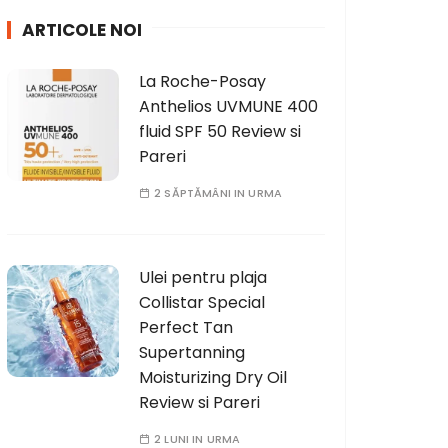
h
ARTICOLE NOI
f
o
La Roche-Posay
r
Anthelios UVMUNE 400
:
fluid SPF 50 Review si
Pareri
2 SĂPTĂMÂNI IN URMA
Ulei pentru plaja
Collistar Special
Perfect Tan
Supertanning
Moisturizing Dry Oil
Review si Pareri
2 LUNI IN URMA