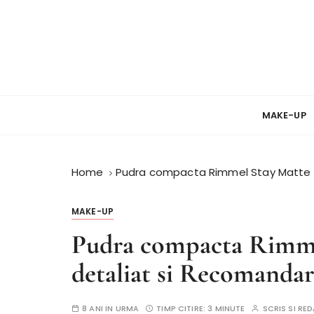
S
k
i
p
t
Review si Pareri despre cosmetice
PareriCosmetice
o
c
MAKE-UP
o
n
t
Home
Pudra compacta Rimmel Stay Matte –
e
n
MAKE-UP
t
Pudra compacta Rimme
detaliat si Recomandar
8 ANI IN URMA
TIMP CITIRE:
3 MINUTE
SCRIS SI RE