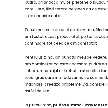
pudra, chiar daca multe prietene o laudau 
care il are, fiind setata pe ideea ca ce este 
si de aceasta data!
Tenul meu nu este unul problematic, fiind 
am testat acest produs atat pe ten uscat, ca
continuare tot ceea ce am constatat.
Pentru uz zilnic, din punctul meu de vedere, 
am considerat ca este necesara pudrarea u
sebum, machiajul ar trebui sa stea bine fixat
tenul gras care intr-adevar ridica semne de
machiaj si creeaza probleme. Da, consider 
astfel de ten.
In primul rand,
pudra Rimmel Stay Matte