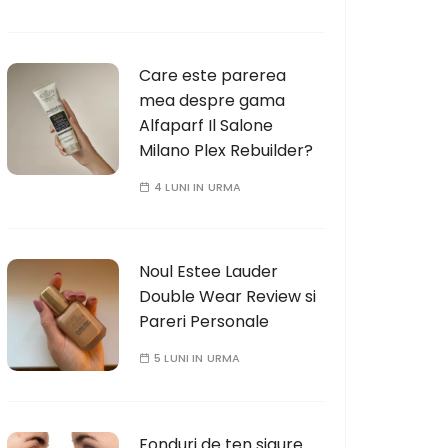
Care este parerea
mea despre gama
Alfaparf Il Salone
Milano Plex Rebuilder?
4 LUNI IN URMA
Noul Estee Lauder
Double Wear Review si
Pareri Personale
5 LUNI IN URMA
Fonduri de ten sigure