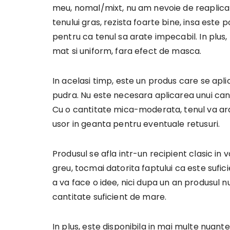
meu, nomal/mixt, nu am nevoie de reaplicari,
tenului gras, rezista foarte bine, insa este p
pentru ca tenul sa arate impecabil. In plus, r
mat si uniform, fara efect de masca.
In acelasi timp, este un produs care se apl
pudra. Nu este necesara aplicarea unui canti
Cu o cantitate mica-moderata, tenul va arat
usor in geanta pentru eventuale retusuri.
Produsul se afla intr-un recipient clasic i
greu, tocmai datorita faptului ca este sufici
a va face o idee, nici dupa un an produsul nu
cantitate suficient de mare.
In plus, este disponibila in mai multe nuante