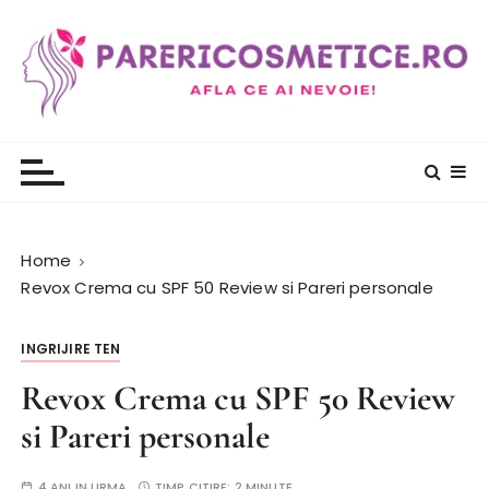
S
k
i
p
t
PareriCosmetice.ro
Review si Pareri despre cosmetice
o
c
o
n
t
Home
e
Revox Crema cu SPF 50 Review si Pareri personale
n
t
INGRIJIRE TEN
Revox Crema cu SPF 50 Review
si Pareri personale
4 ANI IN URMA
TIMP CITIRE:
2 MINUTE