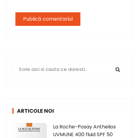
S
e
a
r
c
h
ARTICOLE NOI
f
o
La Roche-Posay Anthelios
r
UVMUNE 400 fluid SPF 50
: