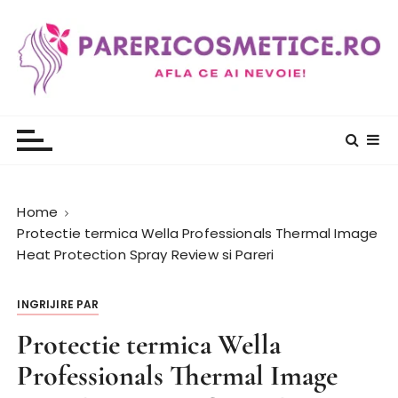
S
k
i
p
t
PareriCosmetice.ro
Review si Pareri despre cosmetice
o
c
o
n
t
Home
e
Protectie termica Wella Professionals Thermal Image
n
Heat Protection Spray Review si Pareri
t
INGRIJIRE PAR
Protectie termica Wella
Professionals Thermal Image