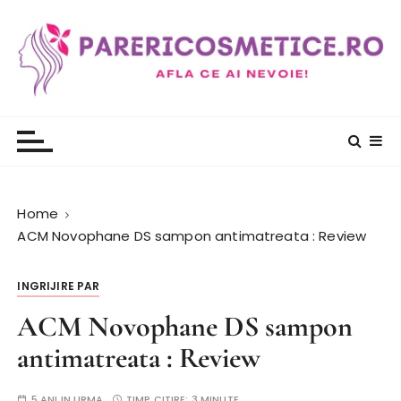
S
k
i
p
t
PareriCosmetice.ro
Review si Pareri despre cosmetice
o
c
o
n
t
Home
e
ACM Novophane DS sampon antimatreata : Review
n
t
INGRIJIRE PAR
ACM Novophane DS sampon
antimatreata : Review
5 ANI IN URMA
TIMP CITIRE:
3 MINUTE