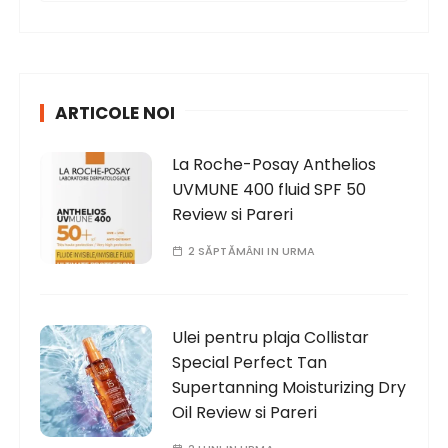
a
r
c
h
ARTICOLE NOI
f
o
La Roche-Posay Anthelios
r
UVMUNE 400 fluid SPF 50
:
Review si Pareri
2 SĂPTĂMÂNI IN URMA
Ulei pentru plaja Collistar
Special Perfect Tan
Supertanning Moisturizing Dry
Oil Review si Pareri