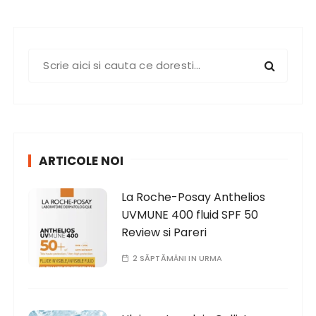
S
e
a
r
c
h
ARTICOLE NOI
f
o
La Roche-Posay Anthelios
r
UVMUNE 400 fluid SPF 50
:
Review si Pareri
2 SĂPTĂMÂNI IN URMA