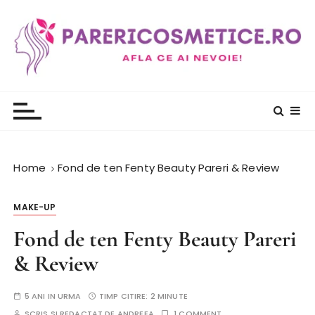
S
k
i
p
t
PareriCosmetice.ro
Review si Pareri despre cosmetice
o
c
o
n
t
Home
Fond de ten Fenty Beauty Pareri & Review
e
n
MAKE-UP
t
Fond de ten Fenty Beauty Pareri
& Review
5 ANI IN URMA
TIMP CITIRE:
2 MINUTE
SCRIS SI REDACTAT DE
ANDREEA
1 COMMENT