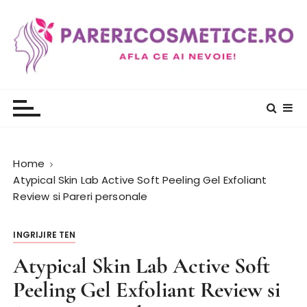
S
k
i
p
t
PareriCosmetice.ro
Review si Pareri despre cosmetice
o
c
o
n
t
Home
e
Atypical Skin Lab Active Soft Peeling Gel Exfoliant
n
Review si Pareri personale
t
INGRIJIRE TEN
Atypical Skin Lab Active Soft
Peeling Gel Exfoliant Review si