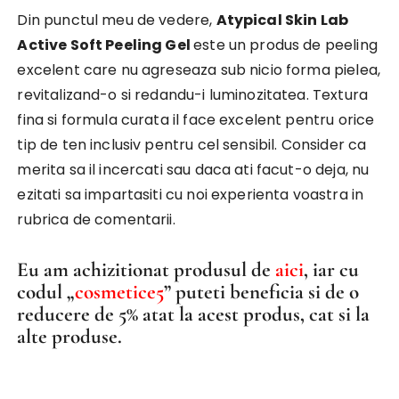
Din punctul meu de vedere,
Atypical Skin Lab
Active Soft Peeling Gel
este un produs de peeling
excelent care nu agreseaza sub nicio forma pielea,
revitalizand-o si redandu-i luminozitatea. Textura
fina si formula curata il face excelent pentru orice
tip de ten inclusiv pentru cel sensibil. Consider ca
merita sa il incercati sau daca ati facut-o deja, nu
ezitati sa impartasiti cu noi experienta voastra in
rubrica de comentarii.
Eu am achizitionat produsul de
aici
, iar cu
codul „
cosmetice5
” puteti beneficia si de o
reducere de 5% atat la acest produs, cat si la
alte produse.