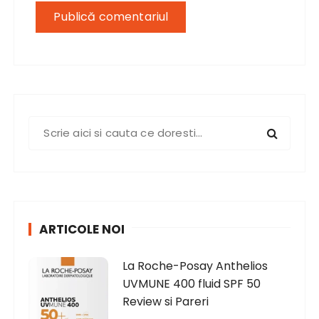
S
e
a
r
c
h
ARTICOLE NOI
f
o
La Roche-Posay Anthelios
r
UVMUNE 400 fluid SPF 50
:
Review si Pareri