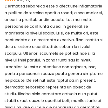
Dermatita seboreica este o afectiune inflamatorie
a pielii ce determina aparitia rosetii, a scaumelor si,
uneori, a pruritul, iar din pacate, tot mai multe
persoane se confrunta cu ea. In general, se
manifeste la nivelul scalpului si, de multe ori, este
confundata cu o matreata excesiva, fiind insotita si
de o crestere a cantitatii de sebum la nivelul
scalpului. Ulterior, scaumele se pot extinde si la
nivelul liniei parului, in zona fruntii sau la nivelul
urechilor. Nu este o afectiune contagioasa, insa,
pentru persoana in cauza poate genera simptome
neplacute. De retinut este faptul ca, in prezent,
dermatita seboreica reprezinta un obiect de
studiu, fiindca nicio cercetare actuala nu a putut
stabili exact cauzele aparitiei bolii, manifestarile ei
fiind simulare cu cele ale psoriasului ori dermatitei