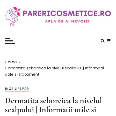
S
k
i
p
t
PareriCosmetice.ro
Review si Pareri despre cosmetice
o
c
o
n
t
Home
e
Dermatita seboreica la nivelul scalpului | Informatii
n
utile si tratament
t
INGRIJIRE PAR
Dermatita seboreica la nivelul
scalpului | Informatii utile si