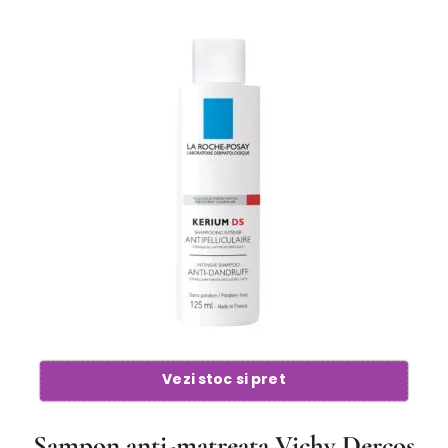
Vezi stoc si pret
Sampon anti-matreata Vichy Dercos