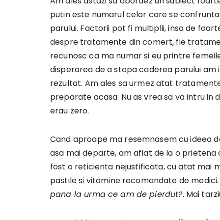
Am ales astazi sa abordez un subiect foarte
putin este numarul celor care se confrunt
parului. Factorii pot fi multiplii, insa de foar
despre tratamente din comert, fie tratament
recunosc ca ma numar si eu printre femeile
disperarea de a stopa caderea parului am in
rezultat. Am ales sa urmez atat tratament
preparate acasa. Nu as vrea sa va intru in de
erau zero.
Cand aproape ma resemnasem cu ideea de a
asa mai departe, am aflat de la o prietena
fost o reticienta nejustificata, cu atat mai
pastile si vitamine recomandate de medici. 
pana la urma ce am de pierdut?
. Mai tarz