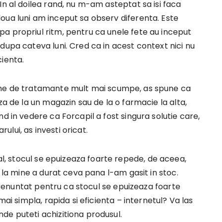
In al doilea rand, nu m-am asteptat sa isi faca
oua luni am inceput sa observ diferenta. Este
a propriul ritm, pentru ca unele fete au inceput
dupa cateva luni. Cred ca in acest context nici nu
cienta.
ime de tratamante mult mai scumpe, as spune ca
za de la un magazin sau de la o farmacie la alta,
d in vedere ca Forcapil a fost singura solutie care,
lui, as investi oricat.
al, stocul se epuizeaza foarte repede, de aceea,
i la mine a durat ceva pana l-am gasit in stoc.
am renuntat pentru ca stocul se epuizeaza foarte
mai simpla, rapida si eficienta – internetul? Va las
de puteti achizitiona produsul.