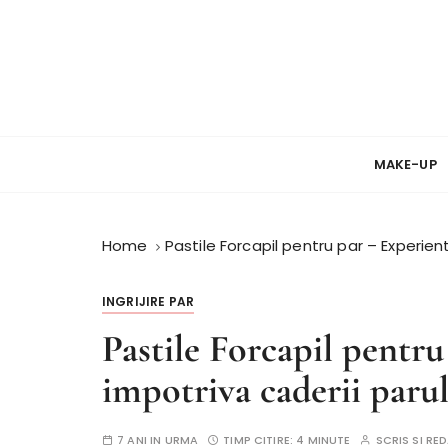
S
k
i
p
t
Review si Pareri despre cosmetice
PareriCosmetice
o
c
MAKE-UP
o
n
t
Home
Pastile Forcapil pentru par – Experien
e
n
INGRIJIRE PAR
t
Pastile Forcapil pentr
impotriva caderii parul
7 ANI IN URMA
TIMP CITIRE:
4 MINUTE
SCRIS SI R