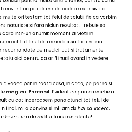
 sensibil pentru multe dintre femei, pentru ca nu
a frecvent cu probleme de cadere excesiva a
te multe ori testam tot felul de solutii, fie ca vorbim
 naturiste si fara niciun rezultat. Trebuie sa
 care intr-un anumit moment al vietii in
cercat tot felul de remedii, insa fara niciun
e recomandate de medici, cat si tratamente
taliu aici pentru ca ar fi inutil avand in vedere
 vedea par in toata casa, in cada, pe perna si
 de
magicul Forcapil.
Evident ca prima reactie a
 mult cu cat incercasem pana atunci tot felul de
In final, m-a convins si mi-am zis
hai sa incerc,
iu decizia s-a dovedit a fi una excelenta!