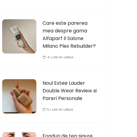
Care este parerea
mea despre gama
Alfaparf Il Salone
Milano Plex Rebuilder?
4 LUNI IN URMA
Noul Estee Lauder
Double Wear Review si
Pareri Personale
5 LUNI IN URMA
Fonduri de ten sigure