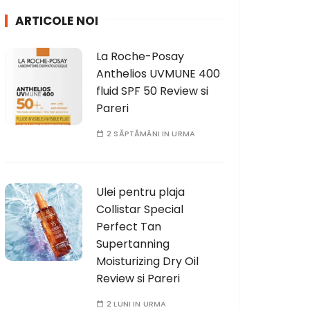
h
ARTICOLE NOI
f
o
La Roche-Posay
r
Anthelios UVMUNE 400
:
fluid SPF 50 Review si
Pareri
2 SĂPTĂMÂNI IN URMA
Ulei pentru plaja
Collistar Special
Perfect Tan
Supertanning
Moisturizing Dry Oil
Review si Pareri
2 LUNI IN URMA