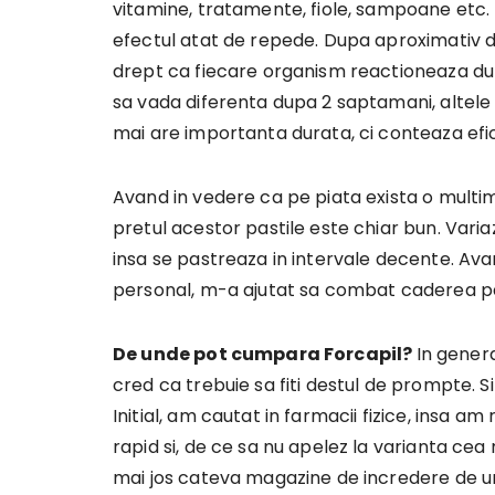
vitamine, tratamente, fiole, sampoane etc. 
efectul atat de repede. Dupa aproximativ d
drept ca fiecare organism reactioneaza dup
sa vada diferenta dupa 2 saptamani, altele 
mai are importanta durata, ci conteaza efi
Avand in vedere ca pe piata exista o mult
pretul acestor pastile este chiar bun. Varia
insa se pastreaza in intervale decente. Avan
personal, m-a ajutat sa combat caderea paru
De unde pot cumpara Forcapil?
In gener
cred ca trebuie sa fiti destul de prompte. S
Initial, am cautat in farmacii fizice, insa 
rapid si, de ce sa nu apelez la varianta cea 
mai jos cateva magazine de incredere de un