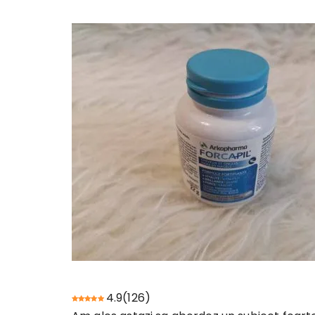
4.9
(
126
)