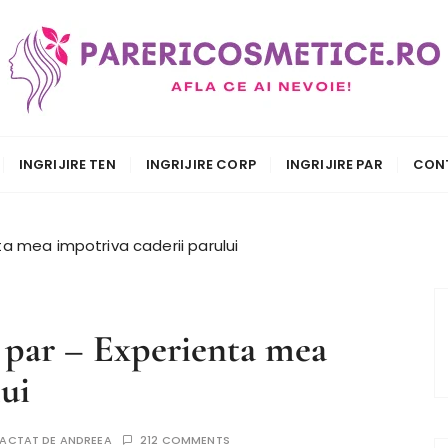
.ro
INGRIJIRE TEN
INGRIJIRE CORP
INGRIJIRE PAR
CON
ta mea impotriva caderii parului
u par – Experienta mea
ui
EDACTAT DE
ANDREEA
212 COMMENTS