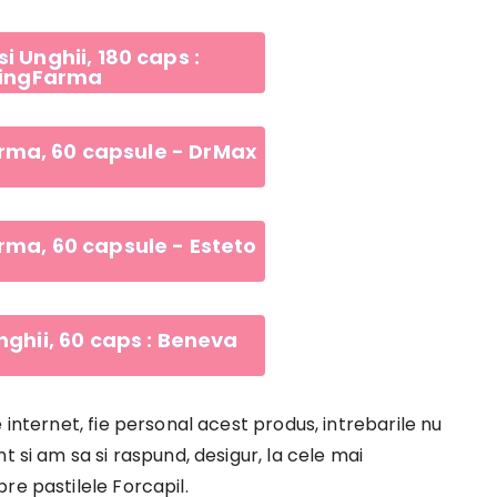
si Unghii, 180 caps :
ringFarma
rma, 60 capsule - DrMax
rma, 60 capsule - Esteto
unghii, 60 caps : Beneva
 internet, fie personal acest produs, intrebarile nu
t si am sa si raspund, desigur, la cele mai
re pastilele Forcapil.