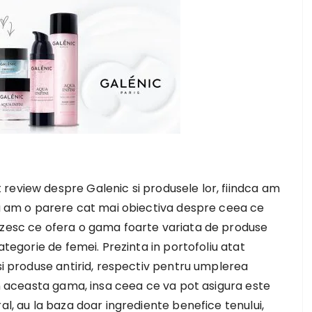
review despre Galenic si produsele lor, fiindca am
 sa am o parere cat mai obiectiva despre ceea ce
uzesc ce ofera o gama foarte variata de produse
ategorie de femei. Prezinta in portofoliu atat
 si produse antirid, respectiv pentru umplerea
din aceasta gama, insa ceea ce va pot asigura este
al, au la baza doar ingrediente benefice tenului,