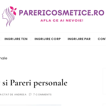
.ro
INGRIJIRE TEN
INGRIJIRE CORP
INGRIJIRE PAR
CON
nale
si Pareri personale
EDACTAT DE
ANDREEA
7 COMMENTS