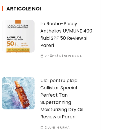
h
ARTICOLE NOI
f
o
La Roche-Posay
r
Anthelios UVMUNE 400
:
fluid SPF 50 Review si
Pareri
2 SĂPTĂMÂNI IN URMA
Ulei pentru plaja
Collistar Special
Perfect Tan
Supertanning
Moisturizing Dry Oil
Review si Pareri
2 LUNI IN URMA