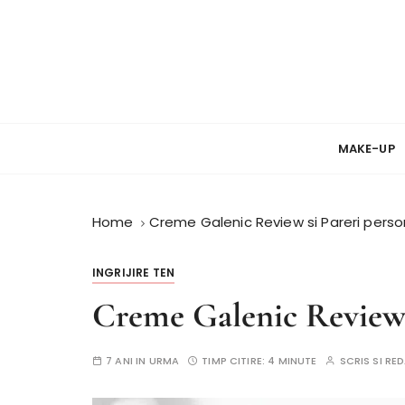
S
k
i
p
t
Review si Pareri despre cosmetice
PareriCosmetice
o
c
MAKE-UP
o
n
t
Home
Creme Galenic Review si Pareri perso
e
n
INGRIJIRE TEN
t
Creme Galenic Review 
7 ANI IN URMA
TIMP CITIRE:
4 MINUTE
SCRIS SI R