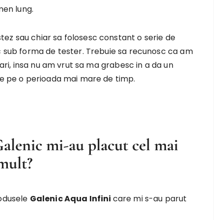
men lung.
ez sau chiar sa folosesc constant o serie de
sc sub forma de tester. Trebuie sa recunosc ca am
zari, insa nu am vrut sa ma grabesc in a da un
ele pe o perioada mai mare de timp.
alenic mi-au placut cel mai
mult?
rodusele
Galenic Aqua Infini
care mi s-au parut