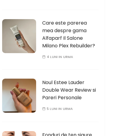
Care este parerea
mea despre gama
Alfaparf Il Salone
Milano Plex Rebuilder?
4 LUNI IN URMA
Noul Estee Lauder
Double Wear Review si
Pareri Personale
5 LUNI IN URMA
Fonduri de ten sigure