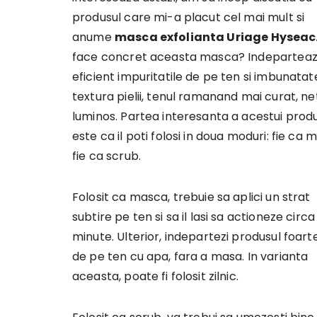
produsul care mi-a placut cel mai mult si
anume
masca exfolianta Uriage Hyseac
face concret aceasta masca? Indepartea
eficient impuritatile de pe ten si imbunatat
textura pielii, tenul ramanand mai curat, ne
luminos. Partea interesanta a acestui prod
este ca il poti folosi in doua moduri: fie ca 
fie ca scrub.
Folosit ca masca, trebuie sa aplici un strat
subtire pe ten si sa il lasi sa actioneze circ
minute. Ulterior, indepartezi produsul foart
de pe ten cu apa, fara a masa. In varianta
aceasta, poate fi folosit zilnic.