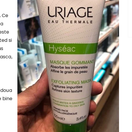
.
Ce
za
este
ted si
us
masca,
a doua
e bine