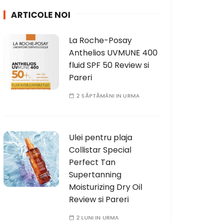
h
ARTICOLE NOI
f
o
La Roche-Posay
r
Anthelios UVMUNE 400
:
fluid SPF 50 Review si
Pareri
2 SĂPTĂMÂNI IN URMA
Ulei pentru plaja
Collistar Special
Perfect Tan
Supertanning
Moisturizing Dry Oil
Review si Pareri
2 LUNI IN URMA