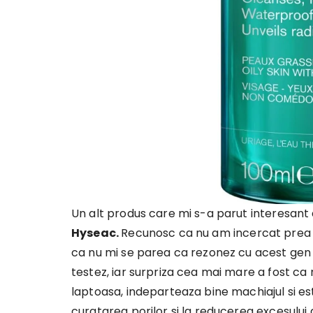
Un alt produs care mi s-a parut interesant
Hyseac.
Recunosc ca nu am incercat prea mu
ca nu mi se parea ca rezonez cu acest gen 
testez, iar surpriza cea mai mare a fost ca
laptoasa, indeparteaza bine machiajul si e
curatarea porilor si la reducerea excesului