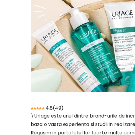
4.8
(
49
)
\Uriage este unul dintre brand-urile de incre
baza o vasta experienta si studii in realizar
Regasim in portofoliul lor foarte multe game