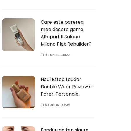
Care este parerea
mea despre gama
Alfaparf Il Salone
Milano Plex Rebuilder?
4 LUNI IN URMA
Noul Estee Lauder
Double Wear Review si
Pareri Personale
5 LUNI IN URMA
Fonduri de ten sigure