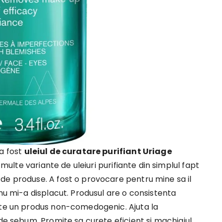
 a fost
uleiul de curatare purifiant Uriage
lte variante de uleiuri purifiante din simplul fapt
de produse. A fost o provocare pentru mine sa il
 nu mi-a displacut. Produsul are o consistenta
ste un produs non-comedogenic. Ajuta la
 de sebum. Promite sa curete eficient si machiajul