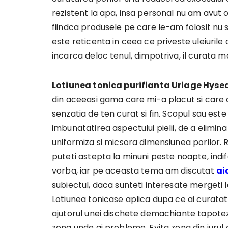
rezistent la apa, insa personal nu am avut o
fiindca produsele pe care le-am folosit nu 
este reticenta in ceea ce priveste uleiurile d
incarca deloc tenul, dimpotriva, il curata ma
Lotiunea tonica purifianta Uriage Hyse
din aceeasi gama care mi-a placut si care 
senzatia de ten curat si fin. Scopul sau este
imbunatatirea aspectului pielii, de a elimina 
uniformiza si micsora dimensiunea porilor. R
puteti astepta la minuni peste noapte, indi
vorba, iar pe aceasta tema am discutat
ai
subiectul, daca sunteti interesate mergeti la
Lotiunea tonicase aplica dupa ce ai curatat 
ajutorul unei dischete demachiante tapotez
zona unde ai probleme. Evita zona din jurul o