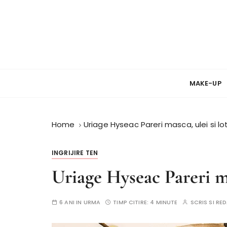
S
k
i
p
t
Review si Pareri despre cosmetice
PareriCosmetice
o
c
MAKE-UP
o
n
t
Home
Uriage Hyseac Pareri masca, ulei si lo
e
n
INGRIJIRE TEN
t
Uriage Hyseac Pareri ma
6 ANI IN URMA
TIMP CITIRE:
4 MINUTE
SCRIS SI R