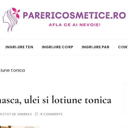
.ro
INGRIJIRE TEN
INGRIJIRE CORP
INGRIJIRE PAR
CON
tiune tonica
sca, ulei si lotiune tonica
EDACTAT DE
ANDREEA
4 COMMENTS