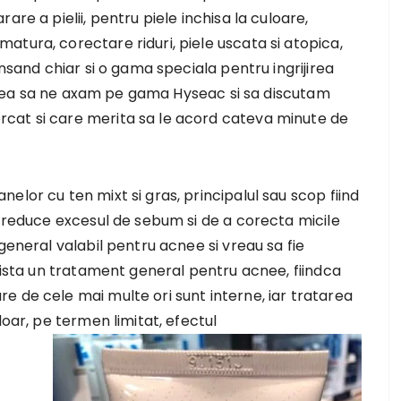
re a pielii, pentru piele inchisa la culoare,
tura, corectare riduri, piele uscata si atopica,
ansand chiar si o gama speciala pentru ingrijirea
s vrea sa ne axam pe gama Hyseac si sa discutam
cat si care merita sa le acord cateva minute de
elor cu ten mixt si gras, principalul sau scop fiind
a reduce excesul de sebum si de a corecta micile
general valabil pentru acnee si vreau sa fie
exista un tratament general pentru acnee, fiindca
 de cele mai multe ori sunt interne, iar tratarea
doar, pe termen limitat, efectul