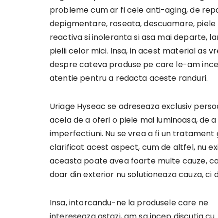
probleme cum ar fi cele anti-aging, de repara
depigmentare, roseata, descuamare, piele ma
reactiva si inoleranta si asa mai departe, l
pielii celor mici. Insa, in acest material a
despre cateva produse pe care le-am incer
atentie pentru a redacta aceste randuri.
Uriage Hyseac se adreseaza exclusiv persoan
acela de a oferi o piele mai luminoasa, de 
imperfectiuni. Nu se vrea a fi un tratament 
clarificat acest aspect, cum de altfel, nu 
aceasta poate avea foarte multe cauze, care
doar din exterior nu solutioneaza cauza, ci 
Insa, intorcandu-ne la produsele care ne
intereseaza astazi, am sa incep discutia cu