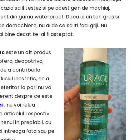
cazia sa il testez si pe acest gen de machiaj,
sunt din gama waterproof. Daca ai un ten gras si
e demachiere, nu ai de ce sa iti faci griji. Nu
i bine decat te-ai fi asteptat.
ac
este un alt produs
ofera, deopotriva,
 de a contribui la
luciul inestetic, de a
eferitor la pori nu va
ferent despre ce este
ci
, nu voi relua
 articolul respectiv.
tenul in prealabil, cu
i intreaga fata sau pe
chilor.