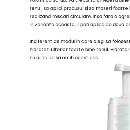
Folosit ca scrub, va trebui sa umezesti bine
tenul, sa aplici produsul si sa masezi foarte
realizand miscari circulare, insa fara a agres
in varianta aceasta, il poti aplica de doua 
Indiferent de modul in care alegi sa folose
hidratezi ulterior foarte bine tenul. Hidrat
nu ai de ce sa omiti acest pas.